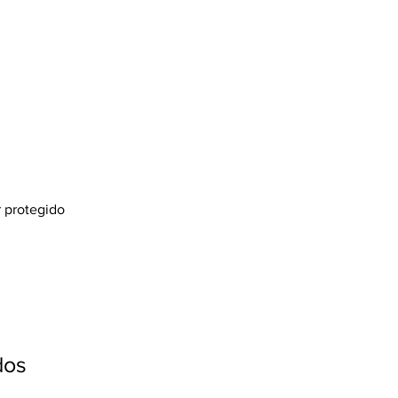
or protegido
dos