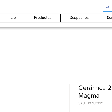
Inicio
Productos
Despachos
Co
Cerámica 2
Magma
SKU: B07I8C1211